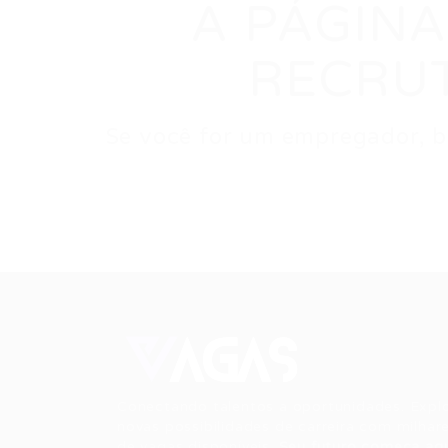
A PÁGINA
RECRU
Se você for um empregador, ba
Conectando talentos a oportunidades. Expl
novas possibilidades de carreira com milhar
de vagas disponíveis.
Seu futuro começa aqu