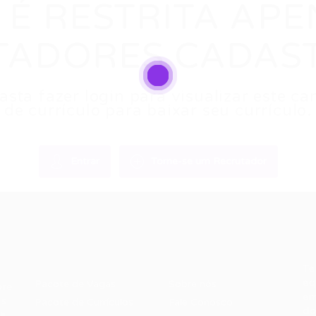
 É RESTRITA AP
TADORES CADAS
sta fazer login para visualizar este 
de currículo para baixar seu currículo.
Entrar
Torne-se um Recrutador
Recrutador /
Candidatos /
F
Empresas
Vagas
Te
eq
Pacote de Vagas
Sobre nós
ore
em
es
Pacote de Currículos
Fale Conosco
do
i.