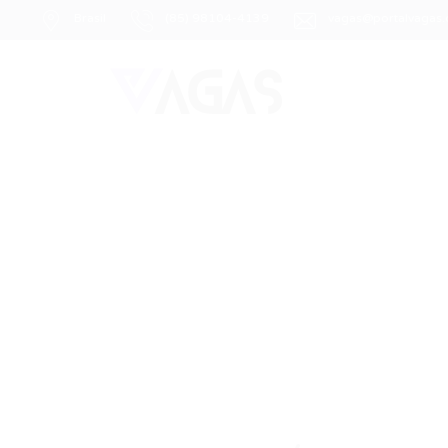
Brasil
(85) 98104-4139
vagas@portalvagas