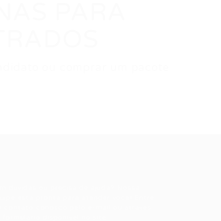
ENAS PARA
TRADOS
candidato ou comprar um pacote
ale conosco
m dúvidas ou precisa de ajuda? Nossa
uipe está pronta para atender você! Entre
 contato conosco pelo e-mail ou através
 formulário disponível no site.