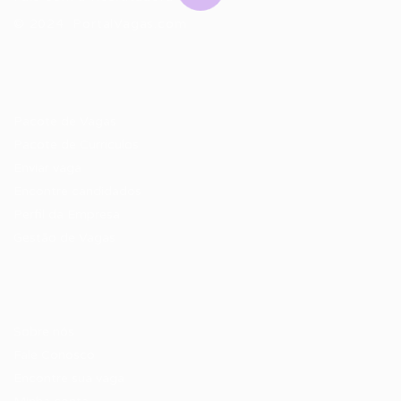
© 2024 PortalVagas.com
Recrutador / Empresas
Pacote de Vagas
Pacote de Currículos
Enviar vaga
Encontre candidados
Perfil da Empresa
Gestão de Vagas
Candidatos / Vagas
Sobre nós
Fale Conosco
Encontre sua vaga