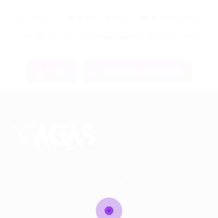
Se você for um empregador, basta fazer login
para visualizar este candidato ou comprar um
pacote de currículo para baixar seu currículo.
Entrar
Torne-se um Recrutador
Conectando talentos a oportunidades. Explore novas
possibilidades de carreira com milhares de vagas
disponíveis.
Seu futuro começa aqui.
Cursos Profissionalizantes
|
Fale com a Recrutadora