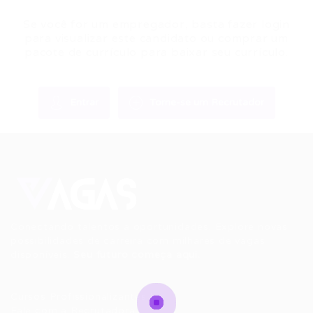
Se você for um empregador, basta fazer login
para visualizar este candidato ou comprar um
pacote de currículo para baixar seu currículo.
Entrar
Torne-se um Recrutador
Conectando talentos a oportunidades. Explore novas
possibilidades de carreira com milhares de vagas
disponíveis.
Seu futuro começa aqui.
Cursos Profissionalizantes
|
Fale com a Recrutadora