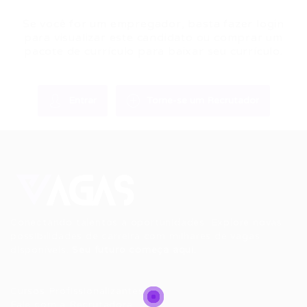
Se você for um empregador, basta fazer login
para visualizar este candidato ou comprar um
pacote de currículo para baixar seu currículo.
Entrar
Torne-se um Recrutador
Conectando talentos a oportunidades. Explore novas
possibilidades de carreira com milhares de vagas
disponíveis.
Seu futuro começa aqui.
Cursos Profissionalizantes
|
Fale com a Recrutadora