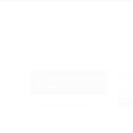
0
Vag
Envie-Me Novos Empregos
Exibido
Por E-Mail
Nenhum 
OU
REDEF
Diário