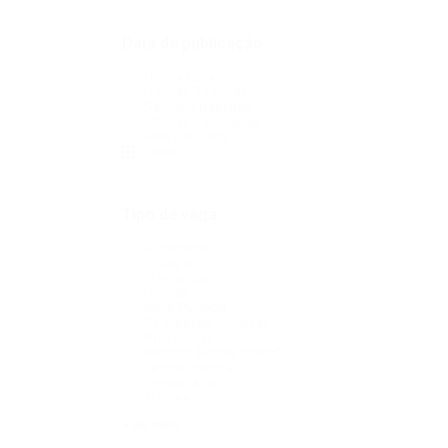
Data de publicação
Última hora
Últimas 24 horas
Semana passada
Últimas 2 semanas
Mês passado
Todos
Tipo de vaga
Autônomo
Estágio
Freelancer
Híbrido
Meio Período
PJ (Pessoa Jurídica)
Presencial
Remoto (Home Office)
Tempo Integral
Temporário
Trainee
+ ver mais