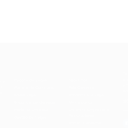
Recrutador /
Candidatos /
F
Empresas
Vagas
Te
eq
Pacote de Vagas
Sobre nós
ore
em
es
Pacote de Currículos
Fale Conosco
do
i.
Enviar vaga
Encontre sua vaga
(8
Encontre candidados
Minha conta
Perfil da Empresa
Encontre Empresas e
Recrutadores
Gestão de Vagas
Entrar/ Cadastrar