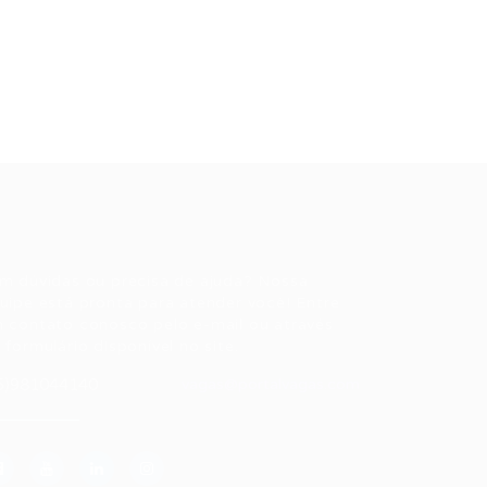
ale conosco
m dúvidas ou precisa de ajuda? Nossa
uipe está pronta para atender você! Entre
 contato conosco pelo e-mail ou através
 formulário disponível no site.
5)981044140
vagas@portalvagas.com