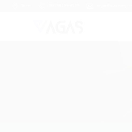
Brasil
(85) 98104-4139
vagas@portalvagas