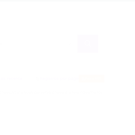
Feed RSS
chave
Altere suas palavras chave e envie novamente