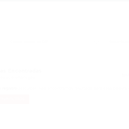
as Encontradas
 aqui: 0 empregos
registro
Desculpe! Não encontramos resultado para essa palavra 
INIR FILTROS