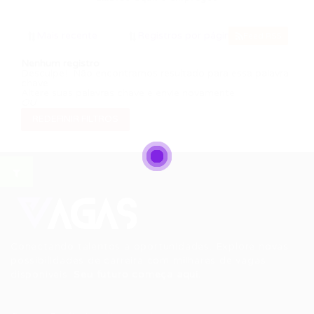
Feed RSS
Nenhum registro
Desculpe! Não encontramos resultado para essa palavra
chave
Altere suas palavras chave e envie novamente
OU
REDEFINIR FILTROS
Conectando talentos a oportunidades. Explore novas
possibilidades de carreira com milhares de vagas
disponíveis.
Seu futuro começa aqui.