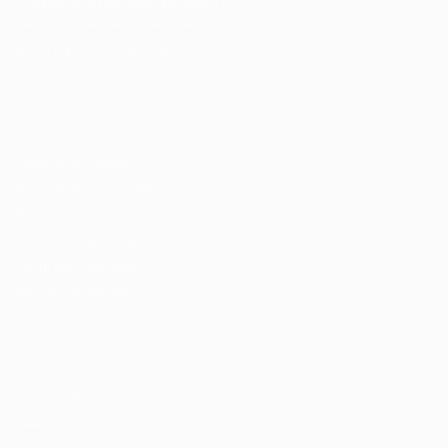
Cursos Profissionalizantes
|
Fale com a Recrutadora
© 2024 PortalVagas.com
Recrutador / Empresas
Pacote de Vagas
Pacote de Currículos
Enviar vaga
Encontre candidados
Perfil da Empresa
Gestão de Vagas
Candidatos / Vagas
Sobre nós
Fale Conosco