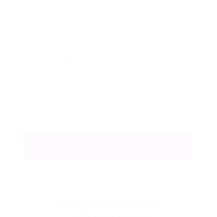
0
Vagas Encontradas
Exibido aqui: 0 empregos